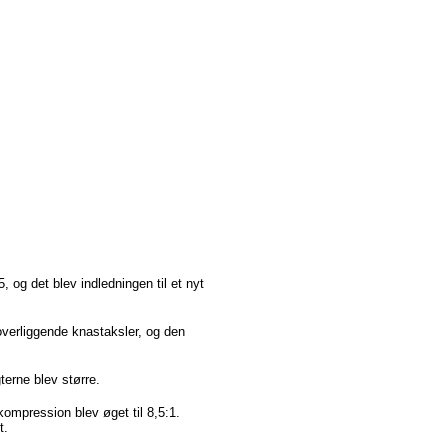
55,
og
det
blev
indledningen
til
et
nyt
overliggende
knastaksler
,
og
den
terne
blev
større
.
kompression
blev
øget
til
8,5:1.
t.