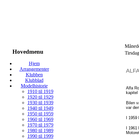
Månede
Hovedmenu
Tirsda
Hjem
Arrangementer
ALF
Klubben
Klubblad
Modelhistorie
Alfa 
1910 til 1919
kapitel
1920 til 1929
1930 til 1939
Bilen
v
var
de
1940 til 1949
1950 til 1959
I 1959
1960 til 1969
1970 til 1979
I 1961
1980 til 1989
Motore
1990 til 1999