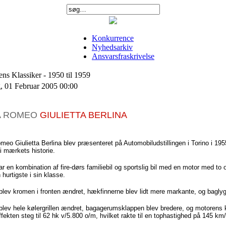
Konkurrence
Nyhedsarkiv
Ansvarsfraskrivelse
ns Klassiker -
1950 til 1959
g, 01 Februar 2005 00:00
A ROMEO
GIULIETTA
BERLINA
Romeo
Giulietta
Berlina
blev
præsenteret
på
Automobiludstillingen
i Torino i 19
i
mærkets
historie
.
ar
en
kombination
af
fire-dørs
familiebil
og
sportslig
bil
med en motor med to
n
hurtigste
i sin
klasse
.
blev
kromen
i
fronten
ændret
,
hækfinnerne
blev
lidt
mere
markante
,
og
baglyg
blev
hele
kølergrillen
ændret
,
bagagerumsklappen
blev
bredere
,
og
motorens
ffekten
steg
til
62
hk
v/5.800 o/m,
hvilket
rakte
til
en
tophastighed
på
145 km/