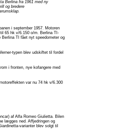
tta Berlina fra 1961 med ny
rill og bredere
erumsklap.
abanen i september 1957. Motoren
il 65 hk v/6.150 o/m. Berlina TI-
 Berlina TI fået nyt speedometer og
rner-typen blev udskiftet til fordel
krom i fronten, nye kofangere med
 motoreffekten var nu 74 hk v/6.300
ioncar) af Alfa Romeo Giulietta. Bilen
ne lægges ned. Affjedringen og
rdinetta-varianter blev solgt til