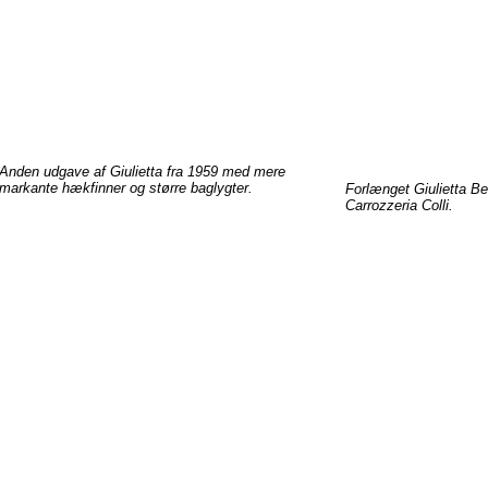
Anden
udgave
af
Giulietta
fra
1959 med mere
markante
hækfinner
og
større
baglygter
.
Forlænget
Giulietta
Be
Carrozzeria
Colli
.