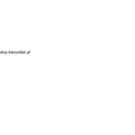
rlina
fremstillet
af