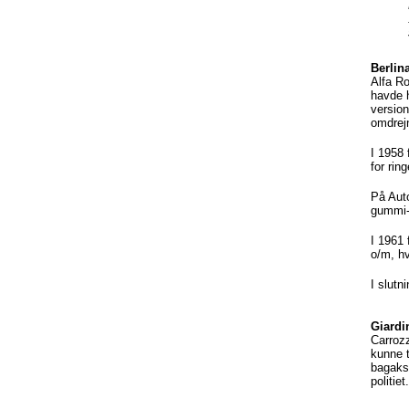
Berlina
Alfa R
havde h
versio
omdrejn
I 1958 
for rin
På Auto
gummi-
I 1961 
o/m, hv
I slutn
Giardi
Carrozz
kunne 
bagaksl
politiet.