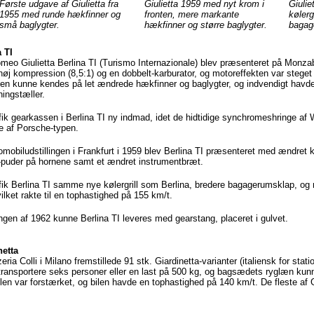
Første udgave af Giulietta fra
Giulietta 1959 med nyt krom i
Giulie
1955 med runde hækfinner og
fronten, mere markante
kølerg
små baglygter.
hækfinner og større baglygter.
bagag
 TI
omeo Giulietta Berlina TI (Turismo Internazionale) blev præsenteret på Monz
øj kompression (8,5:1) og en dobbelt-karburator, og motoreffekten var steget t
nen kunne kendes på let ændrede hækfinner og baglygter, og indvendigt havde
ingstæller.
fik gearkassen i Berlina TI ny indmad, idet de hidtidige synchromeshringe af We
ge af Porsche-typen.
mobiludstillingen i Frankfurt i 1959 blev Berlina TI præsenteret med ændret 
puder på hornene samt et ændret instrumentbræt.
fik Berlina TI samme nye kølergrill som Berlina, bredere bagagerumsklap, og
ilket rakte til en tophastighed på 155 km/t.
ingen af 1962 kunne Berlina TI leveres med gearstang, placeret i gulvet.
netta
eria Colli i Milano fremstillede 91 stk. Giardinetta-varianter (italiensk for stat
transportere seks personer eller en last på 500 kg, og bagsædets ryglæn kun
en var forstærket, og bilen havde en tophastighed på 140 km/t. De fleste af Gia