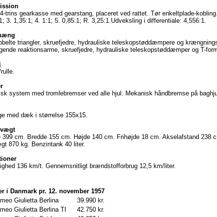
ission
4-trins gearkasse med gearstang, placeret ved rattet. Tør enkeltplade-kobling
1; 3. 1,35:1; 4. 1:1; 5. 0,85:1; R. 3,25:1.Udveksling i differentiale: 4,556:1.
phæng
bbelte triangler, skruefjedre, hydrauliske teleskopstøddæmpere og krængnings
ggende reaktionsarme, skruefjedre, hydrauliske teleskopstøddæmper og T-forme
j
rulle.
r
isk system med tromlebremser ved alle hjul. Mekanisk håndbremse på baghju
ge med dæk i størrelse 155x15.
 vægt
399 cm. Bredde 155 cm. Højde 140 cm. Frihøjde 18 cm. Akselafstand 238 c
t 870 kg. Benzintank 40 liter.
tioner
ighed 136 km/t. Gennemsnitligt brændstofforbrug 12,5 km/liter.
er i Danmark pr. 12. november 1957
meo Giulietta Berlina
39.990 kr.
meo Giulietta Berlina TI
42.750 kr.