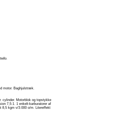
tello.
ed motor. Baghjulstræk.
. cylinder. Motorblok og topstykke
 7,5:1. 1 enkelt-karburatorer af
8,5 kgm v/3.000 o/m. Litereffekt