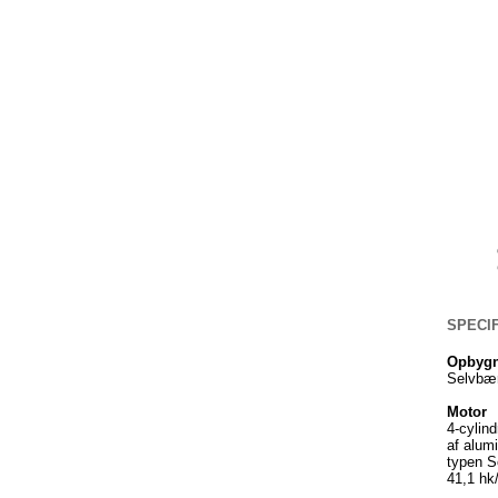
SPECIF
Opbygn
Selvbær
Motor
4-cylin
af alum
typen S
41,1 hk/