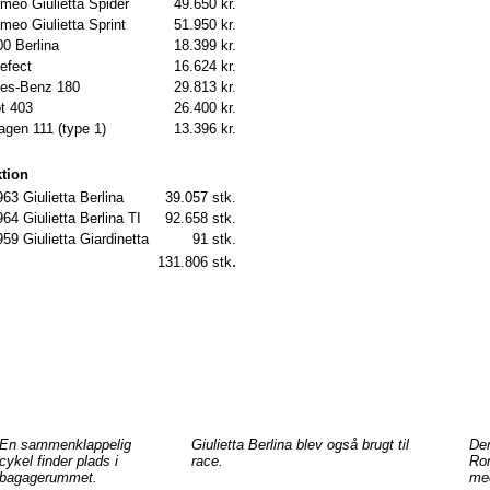
meo Giulietta Spider
49.650 kr.
meo Giulietta Sprint
51.950 kr.
00 Berlina
18.399 kr.
efect
16.624 kr.
es-Benz 180
29.813 kr.
t 403
26.400 kr.
gen 111 (type 1)
13.396 kr.
tion
63 Giulietta Berlina
39.057 stk.
64 Giulietta Berlina TI
92.658 stk.
59 Giulietta Giardinetta
91 stk.
.
131.806 stk
En sammenklappelig
Giulietta Berlina blev også brugt til
Den
cykel finder plads i
race.
Rom
bagagerummet.
med