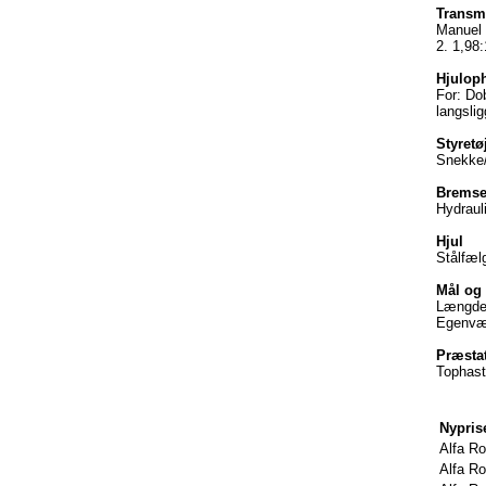
Transm
Manuel 
2. 1,98:
Hjulo
For: Do
langsli
Styretø
Snekke/
Bremse
Hydraul
Hjul
Stålfæl
Mål og
Længde 
Egenvæg
Præsta
Tophast
Nypris
Alfa Ro
Alfa Ro