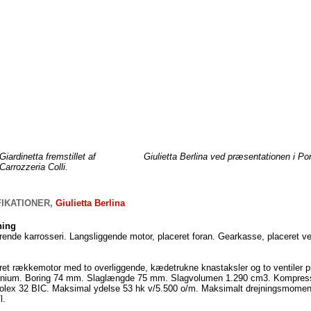
Giardinetta fremstillet af
Giulietta Berlina ved præsentationen i Por
Carrozzeria Colli.
IKATIONER,
Giulietta Berlina
ing
ende karrosseri. Langsliggende motor, placeret foran. Gearkasse, placeret v
dret rækkemotor med to overliggende, kædetrukne knastaksler og to ventiler pr
inium. Boring 74 mm. Slaglængde 75 mm. Slagvolumen 1.290 cm3. Kompression
olex 32 BIC. Maksimal ydelse 53 hk v/5.500 o/m. Maksimalt drejningsmoment 
l.