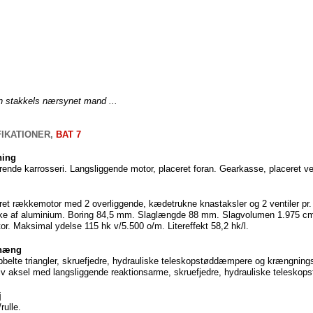
n
stakkels
nærsynet
mand
...
FIKATIONER
,
BAT 7
ing
rende
karrosseri
.
Langsliggende
motor,
placeret
foran
.
Gearkasse
,
placeret
v
ret
rækkemotor
med 2
overliggende
,
kædetrukne
knastaksler
og
2
ventiler
pr.
ke
af
aluminium
. Boring 84,5 mm.
Slaglængde
88 mm.
Slagvolumen
1.975
c
or
.
Maksimal
ydelse
115
hk
v/5.500 o/m.
Litereffekt
58,2
hk
/l.
phæng
bbelte
triangler
,
skruefjedre
,
hydrauliske
teleskopstøddæmpere
og
krængningss
iv
aksel
med
langsliggende
reaktionsarme
,
skruefjedre
,
hydrauliske
teleskop
j
/
rulle
.