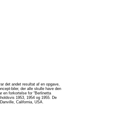
var
det
andet
resultat
af
en
opgave
,
ncept-biler
,
der
alle
skulle
have den
ar
en
forkortelse
for
“Berlinetta
holdsvis
1953, 1954
og
1955. De
nville, California, USA.