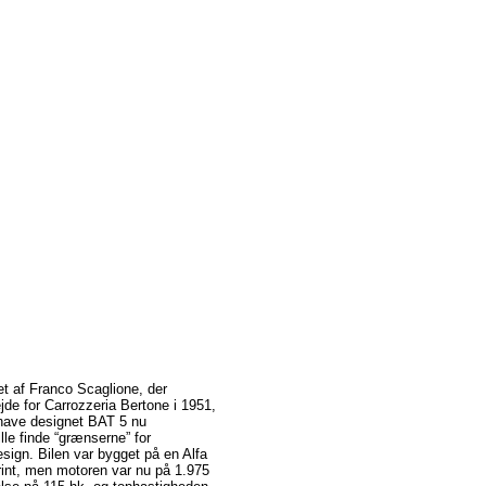
et
af
Franco
Scaglione
,
der
jde
for
Carrozzeria
Bertone
i 1951,
have
designet
BAT 5 nu
ille
finde
“grænserne”
for
sign.
Bilen
var
bygget
på
en Alfa
int, men
motoren
var
nu
på
1.975