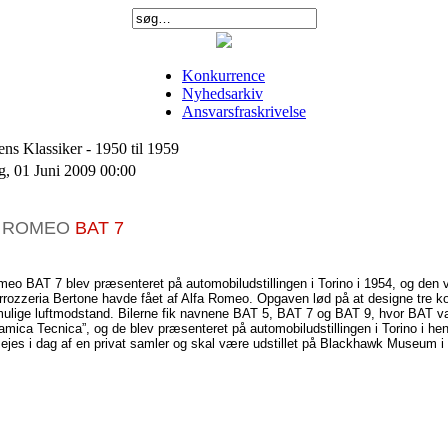
Konkurrence
Nyhedsarkiv
Ansvarsfraskrivelse
ns Klassiker -
1950 til 1959
, 01 Juni 2009 00:00
A ROMEO
BAT 7
omeo BAT 7
blev
præsenteret
på
automobiludstillingen
i Torino i 1954,
og
den
rrozzeria
Bertone
havde
fået
af
Alfa Romeo.
Opgaven
lød
på
at
designe
tre
ko
ulige
luftmodstand
.
Bilerne
fik
navnene
BAT 5, BAT 7
og
BAT 9,
hvor
BAT
v
namica
Tecnica”
,
og
de
blev
præsenteret
på
automobiludstillingen
i Torino i
hen
ejes
i
dag
af
en
privat
samler
og
skal
være
udstillet
på
Blackhawk Museum i Da