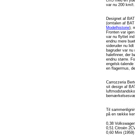
cm3
med en
yde
var
nu 200 km/t.
Designet
af
BAT
(
omtalen
af
BAT
Modelhistorie
),
Fronten
var
igen
var
nu
flyttet
ind
endnu
mere
bue
sideruder
nu
lidt
bagruder
var
nu
halefinner
,
der
b
endnu
større
.
Fo
engelsk-talende
en
flagermus
,
de
Carrozzeria
Bert
sit design
af
BAT
luftmodstandskoe
bemærkelsesvæ
Til
sammenligni
på
en
række
ke
0,38 Volkswagen
0,51
Citroën
2C
0,60 Mini (1959)