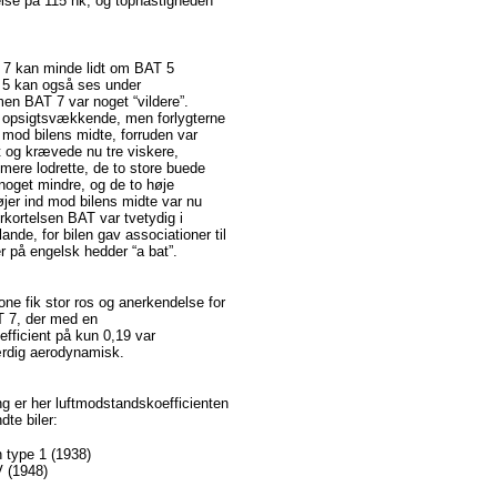
lse
på
115
hk
,
og
tophastigheden
 7
kan
minde
lidt
om
BAT 5
 5
kan
også
ses
under
 men BAT 7
var
noget
“vildere”
.
opsigtsvækkende
, men
forlygterne
mod
bilens
midte
,
forruden
var
t
og
krævede
nu
tre
viskere
,
mere
lodrette
, de to store
buede
noget
mindre
,
og
de to
høje
øjer
ind
mod
bilens
midte
var
nu
rkortelsen
BAT
var
tvetydig
i
lande
, for
bilen
gav
associationer
til
r
på
engelsk
hedder
“a bat”.
one
fik
stor
ros
og
anerkendelse
for
 7,
der
med en
fficient
på
kun 0,19
var
rdig
aerodynamisk
.
ng
er
her
luftmodstandskoefficienten
ndte
biler
:
 type 1 (1938)
V
(1948)