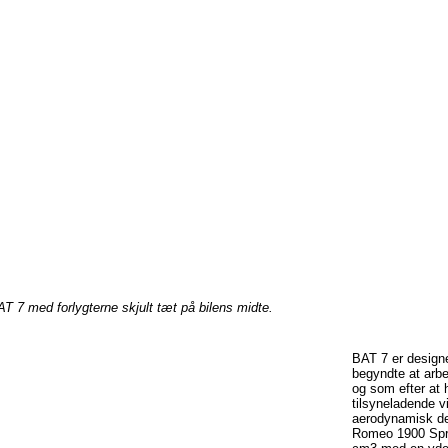
AT 7 med
forlygterne
skjult
tæt
på
bilens
midte
.
BAT 7
er
design
begyndte
at
arbe
og
som
efter
at 
tilsyneladende
v
aerodynamisk
de
Romeo 1900 Spr