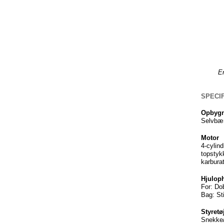
E
SPECI
Opbygn
Selvbæ
Motor
4-cylind
topstyk
karburat
Hjulo
For:
Do
Bag:
St
Styretø
Snekke