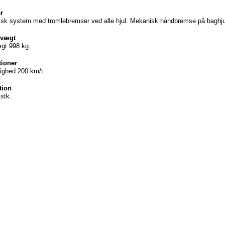
r
isk
system med
tromlebremser
ved
alle
hjul
.
Mekanisk
håndbremse
på
baghj
vægt
gt
998 kg.
tioner
ighed
200 km/t.
tion
1
stk
.