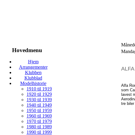
Månede
Hovedmenu
Mandag
Hjem
Arrangementer
ALF
Klubben
Klubblad
Modelhistorie
Alfa R
1910 til 1919
som
Ca
1920 til 1929
lavest
m
Aerodi
1930 til 1939
tre
biler
1940 til 1949
1950 til 1959
1960 til 1969
1970 til 1979
1980 til 1989
1990 til 1999