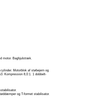
ed
motor.
Baghjulstræk
.
 cylinder.
Motorblok
af
støbejern
og
m3
.
Kompression
8,0:1. 1
dobbelt-
tabilisator
.
støddæmper
og
T-formet
stabilisator
.