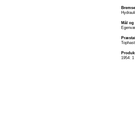
Bremse
Hydraul
Mål
og
Egenvæ
Præsta
Tophast
Produk
1954: 