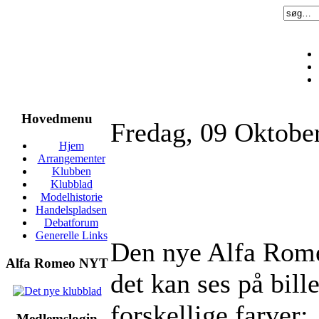
Hovedmenu
Fredag, 09 Oktobe
Hjem
Arrangementer
Klubben
Klubblad
Modelhistorie
Handelspladsen
Debatforum
Generelle Links
Den
nye
Alfa Rom
Alfa Romeo NYT
det
kan
ses
på
bill
forskellige
farver
:
Medlemslogin