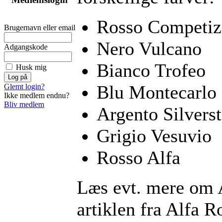
Rosso
Competiz
Brugernavn eller email
Nero
Vulcano
Adgangskode
Bianco
Trofeo
Husk mig
Blu
Montecarlo
Glemt login?
Ikke medlem endnu?
Bliv medlem
Argento
Silvers
Grigio
Vesuvio
Rosso
Alfa
Læs
evt
. mere
om
artiklen
fra
Alfa 