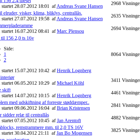
ejl 156 2.4 diesel
2968
Visninge
 startet 28.07.2012 18:01
af
Andreas Svane Hansen
jl elruder, visker, klima, bliklys, centrallås.
2635
Visninge
 startet 27.07.2012 19:58
af
Andreas Svane Hansen
merpladeramme
2694
Visninge
 startet 16.07.2012 08:41
af
Marc Plensou
 til 156 2,0 ts 16v
Side:
1
8064
Visninge
2
 startet 15.07.2012 10:42
af
Henrik Lognberg
interiør
3411
Visninge
 startet 06.05.2012 10:29
af
Michael Köhl
 skift
4461
Visninge
 startet 14.07.2012 10:15
af
Henrik Lognberg
lem med udskiftning af forreste støddæmper..
2841
Visninge
 startet 09.06.2012 16:04
af
Brian Kristensen
 sidder relæ til centrallås
4882
Visninge
 startet 07.05.2012 10:45
af
Jan Arentoft
locks, remstrammere mm. til 2,0 TS 16V
3825
Visninge
 startet 30.04.2012 21:11
af
Jan Bo Mogensen
n acceleration