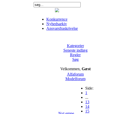
Konkurrence
Nyhedsarkiv
Ansvarsfraskrivelse
Kategorier
Seneste indlæg
Regler
Søg
Velkommen,
Gæst
Alfaforum
Modelforum
Side:
1
...
13
14
15
Nyt emne