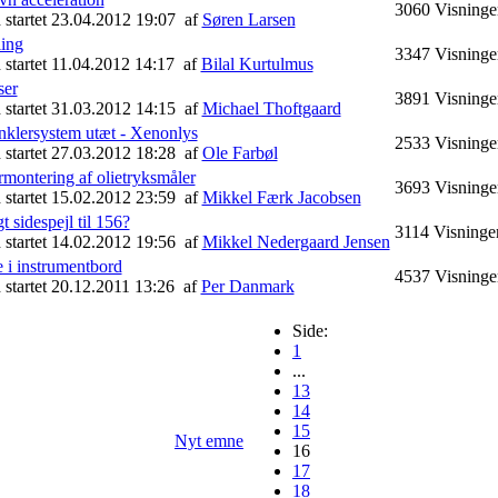
3060
Visninge
 startet 23.04.2012 19:07
af
Søren Larsen
ling
3347
Visninge
 startet 11.04.2012 14:17
af
Bilal Kurtulmus
ser
3891
Visninge
 startet 31.03.2012 14:15
af
Michael Thoftgaard
nklersystem utæt - Xenonlys
2533
Visninge
 startet 27.03.2012 18:28
af
Ole Farbøl
rmontering af olietryksmåler
3693
Visninge
 startet 15.02.2012 23:59
af
Mikkel Færk Jacobsen
t sidespejl til 156?
3114
Visninge
 startet 14.02.2012 19:56
af
Mikkel Nedergaard Jensen
 i instrumentbord
4537
Visninge
 startet 20.12.2011 13:26
af
Per Danmark
Side:
1
...
13
14
15
Nyt emne
16
17
18