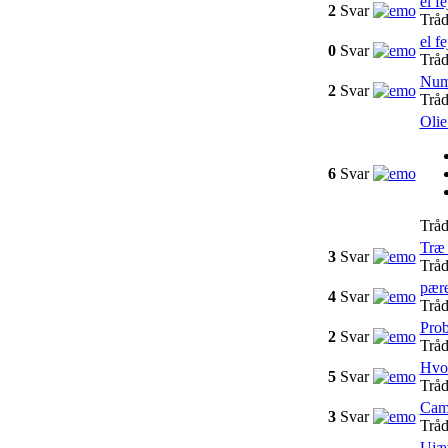
el f
2
Svar
Tråd
el fe
0
Svar
Tråd
Num
2
Svar
Tråd
Olie
6
Svar
Tråd
Træ 
3
Svar
Tråd
pære
4
Svar
Tråd
Prob
2
Svar
Tråd
Hvor
5
Svar
Tråd
Camb
3
Svar
Tråd
Ujæv