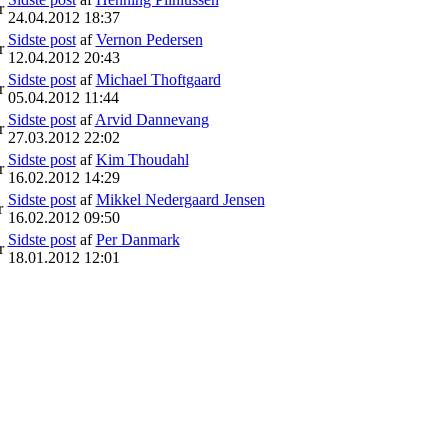
r
24.04.2012 18:37
Sidste post
af
Vernon Pedersen
r
12.04.2012 20:43
Sidste post
af
Michael Thoftgaard
r
05.04.2012 11:44
Sidste post
af
Arvid Dannevang
r
27.03.2012 22:02
Sidste post
af
Kim Thoudahl
r
16.02.2012 14:29
Sidste post
af
Mikkel Nedergaard Jensen
r
16.02.2012 09:50
Sidste post
af
Per Danmark
r
18.01.2012 12:01