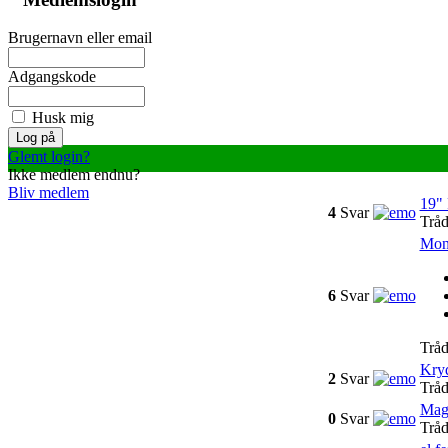
Brugernavn eller email
Adgangskode
Husk mig
Glemt login?
Ikke medlem endnu?
Bliv medlem
19"
4
Svar
Tråd
Mont
6
Svar
Tråd
Kry
2
Svar
Tråd
Magn
0
Svar
Tråd