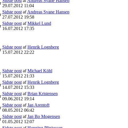
Sidste post
af
Andreas Svane Hansen
r
29.07.2012 11:04
Sidste post
af
Andreas Svane Hansen
r
27.07.2012 19:58
Sidste post
af
Mikkel Lund
r
16.07.2012 17:35
Sidste post
af
Henrik Lognberg
r
15.07.2012 22:22
Sidste post
af
Michael Köhl
r
15.07.2012 21:33
Sidste post
af
Henrik Lognberg
r
14.07.2012 15:33
Sidste post
af
Brian Kristensen
r
09.06.2012 19:14
Sidste post
af
Jan Arentoft
r
08.05.2012 06:42
Sidste post
af
Jan Bo Mogensen
r
01.05.2012 12:07
Sidste post
af
Henning Pliniussen