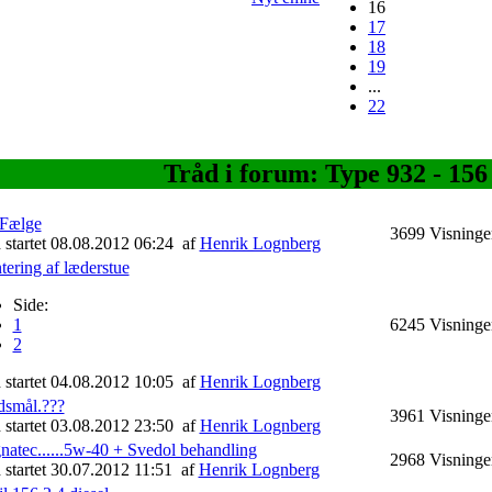
16
17
18
19
...
22
Tråd i forum: Type 932 - 156
 Fælge
3699
Visninge
 startet 08.08.2012 06:24
af
Henrik Lognberg
ering af læderstue
Side:
1
6245
Visninge
2
 startet 04.08.2012 10:05
af
Henrik Lognberg
dsmål.???
3961
Visninge
 startet 03.08.2012 23:50
af
Henrik Lognberg
atec......5w-40 + Svedol behandling
2968
Visninge
 startet 30.07.2012 11:51
af
Henrik Lognberg