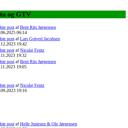
etta og GTV
dste post
af
Bent Riis Jørgensen
.06.2025 06:14
dste post
af
Lars Gotved Jacobsen
.12.2023 19:42
dste post
af
Nicolaj Fentz
.11.2023 19:32
dste post
af
Bent Riis Jørgensen
.11.2023 19:05
dste post
af
Nicolaj Fentz
.09.2023 19:16
dste post
af
Helle Justesen & Ole Jørgensen