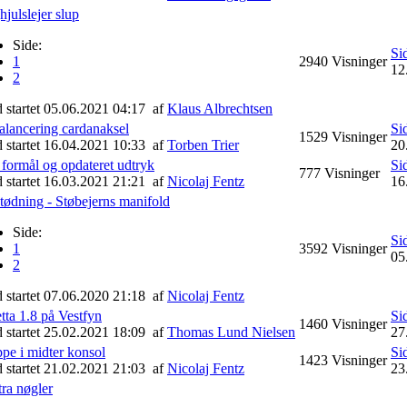
julslejer slup
Side:
Si
1
2940
Visninger
12
2
d startet 05.06.2021 04:17
af
Klaus Albrechtsen
alancering cardanaksel
Si
1529
Visninger
d startet 16.04.2021 10:33
af
Torben Trier
20
 formål og opdateret udtryk
Si
777
Visninger
d startet 16.03.2021 21:21
af
Nicolaj Fentz
16
tødning - Støbejerns manifold
Side:
Si
1
3592
Visninger
05
2
d startet 07.06.2020 21:18
af
Nicolaj Fentz
tta 1.8 på Vestfyn
Si
1460
Visninger
d startet 25.02.2021 18:09
af
Thomas Lund Nielsen
27
pe i midter konsol
Si
1423
Visninger
d startet 21.02.2021 21:03
af
Nicolaj Fentz
23
ra nøgler