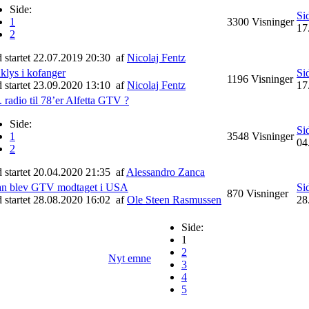
Side:
Si
1
3300
Visninger
17
2
d startet 22.07.2019 20:30
af
Nicolaj Fentz
klys i kofanger
Si
1196
Visninger
d startet 23.09.2020 13:10
af
Nicolaj Fentz
17
 radio til 78’er Alfetta GTV ?
Side:
Si
1
3548
Visninger
04
2
d startet 20.04.2020 21:35
af
Alessandro Zanca
an blev GTV modtaget i USA
Si
870
Visninger
d startet 28.08.2020 16:02
af
Ole Steen Rasmussen
28
Side:
1
2
Nyt emne
3
4
5