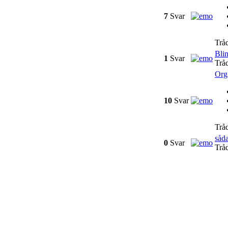
7
Svar
Trå
Blin
1
Svar
Trå
Org.
10
Svar
Trå
såd
0
Svar
Trå