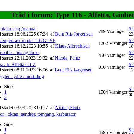
Tråd i forum: Type 116 - Alfetta, Giuli
truktionsbog/manual
Si
789
Visninger
d startet 18.06.2025 07:34
af
Bent Riis Jørgensen
23
ængertræk model 116 GTV6
Si
1262
Visninger
d startet 16.12.2023 10:55
af
Klaus Albrechtsen
18
skifte - tips og tricks
Si
450
Visninger
d startet 22.11.2023 19:32
af
Nicolaj Fentz
22
nav til Alfetta GTV
Si
810
Visninger
d startet 08.11.2023 16:06
af
Bent Riis Jørgensen
12
ygter - ydre / indstilling
Side:
Si
1
1504
Visninger
08
2
d startet 03.09.2023 00:27
af
Nicolaj Fentz
r - oktan, tændrør, tomgang, karburator
Side:
1
Si
4585
Visninger