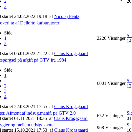
2
20
3
d startet 24.02.2022 19:18
af
Nicolaj Fentz
vering af Dellorto karburatorer
Side:
Si
1
2226
Visninger
14
2
d startet 06.01.2022 21:22
af
Claus Krogsgaard
espørgsel på afgift på GTV fra 1984
Side:
1
...
Si
6001
Visninger
2
12
3
4
d startet 22.03.2021 17:55
af
Claus Krogsgaard
ter. Afmont.af indsug.manif. på GTV 2,0
Si
652
Visninger
d startet 01.11.2021 18:36
af
Claus Krogsgaard
01
lygter og mellem udstødspotte
Si
968
Visninger
d startet 15.10.2021 17:53
af
Claus Krogsgaard
16