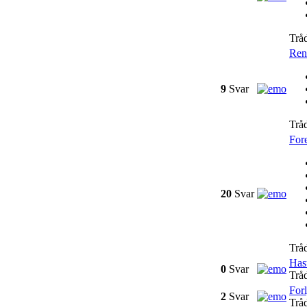
Trå
Reno
9
Svar
Trå
For
20
Svar
Trå
Has
0
Svar
Trå
For
2
Svar
Trå