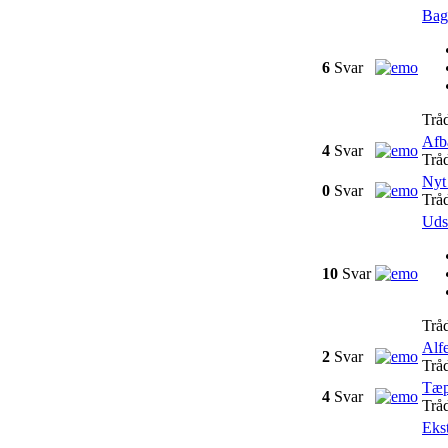
Bagh
6
Svar
Trå
Afb
4
Svar
Trå
Nyt
0
Svar
Trå
Uds
10
Svar
Trå
Alfe
2
Svar
Trå
Tæp
4
Svar
Trå
Ekst