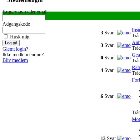
Brugernavn eller email
Adgangskode
Ins
3
Svar
Trå
Husk mig
Anh
3
Svar
Trå
Glemt login?
Ikke medlem endnu?
Gear
0
Svar
Bliv medlem
Trå
Rat
4
Svar
Trå
Forl
6
Svar
Trå
Moto
13
Svar