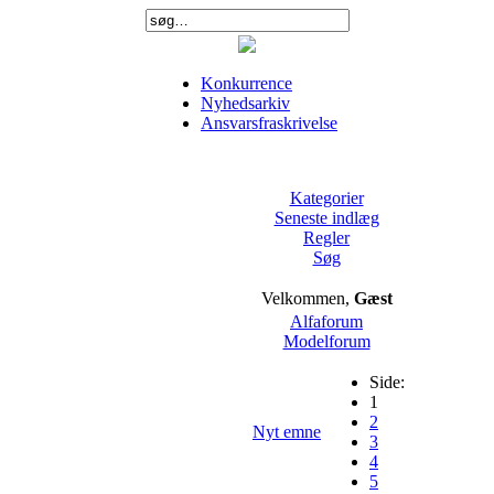
Konkurrence
Nyhedsarkiv
Ansvarsfraskrivelse
Kategorier
Seneste indlæg
Regler
Søg
Velkommen,
Gæst
Alfaforum
Modelforum
Side:
1
2
Nyt emne
3
4
5