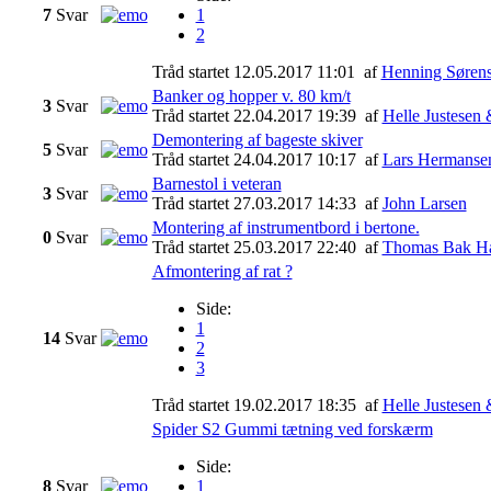
7
Svar
1
2
Tråd startet 12.05.2017 11:01
af
Henning Søren
Banker og hopper v. 80 km/t
3
Svar
Tråd startet 22.04.2017 19:39
af
Helle Justesen
Demontering af bageste skiver
5
Svar
Tråd startet 24.04.2017 10:17
af
Lars Hermanse
Barnestol i veteran
3
Svar
Tråd startet 27.03.2017 14:33
af
John Larsen
Montering af instrumentbord i bertone.
0
Svar
Tråd startet 25.03.2017 22:40
af
Thomas Bak H
Afmontering af rat ?
Side:
1
14
Svar
2
3
Tråd startet 19.02.2017 18:35
af
Helle Justesen
Spider S2 Gummi tætning ved forskærm
Side:
8
Svar
1