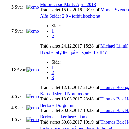
Motorclassic Marts-April 2018
3
Svar
Tråd startet 15.02.2018 23:10
af
Morten Svends
Alfa Spider 2,0 - forhjulsophæng
Side:
7
Svar
1
2
Tråd startet 24.12.2017 15:28
af
Michael Linulf
Hvad er afgiften på en spider fra 84?
Side:
1
12
Svar
2
3
Tråd startet 12.12.2017 21:20
af
Thomas Bechga
Kanstaksler til Nord motor.
2
Svar
Tråd startet 13.03.2017 23:48
af
Thomas Bak H
Bertone Dørgummi
4
Svar
Tråd startet 30.08.2017 19:33
af
Thomas Bak H
Bertone sikker benzintank
1
Svar
Tråd startet 30.08.2017 19:19
af
Thomas Bak H
Ladelampe lyser, når jeg drejer til højre!