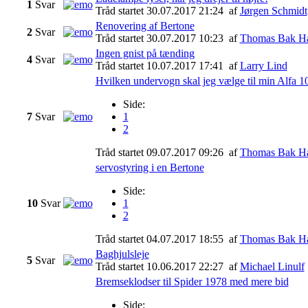
1
Svar
Tråd startet 30.07.2017 21:24
af
Jørgen Schmidt
Renovering af Bertone
2
Svar
Tråd startet 30.07.2017 10:23
af
Thomas Bak H
Ingen gnist på tænding
4
Svar
Tråd startet 10.07.2017 17:41
af
Larry Lind
Hvilken undervogn skal jeg vælge til min Alfa 1
Side:
7
Svar
1
2
Tråd startet 09.07.2017 09:26
af
Thomas Bak H
servostyring i en Bertone
Side:
10
Svar
1
2
Tråd startet 04.07.2017 18:55
af
Thomas Bak H
Baghjulsleje
5
Svar
Tråd startet 10.06.2017 22:27
af
Michael Linulf
Bremseklodser til Spider 1978 med mere bid
Side: