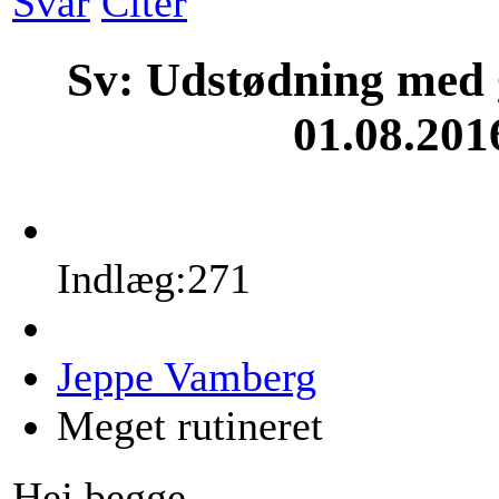
Svar
Citér
Sv: Udstødning med g
01.08.201
Indlæg:271
Jeppe Vamberg
Meget rutineret
Hej begge