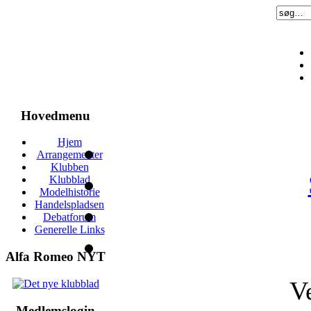
Hovedmenu
Hjem
Arrangementer
Klubben
Klubblad
Modelhistorie
Handelspladsen
Debatforum
Generelle Links
Alfa Romeo NYT
V
Medlemslogin