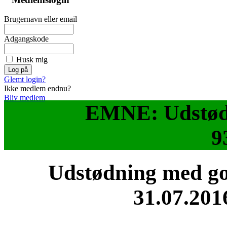
Brugernavn eller email
Adgangskode
Husk mig
Glemt login?
Ikke medlem endnu?
Bliv medlem
EMNE: Udstødn
9
Udstødning med god
31.07.201