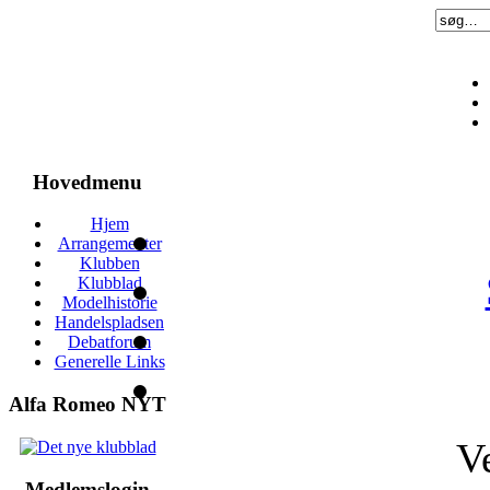
Hovedmenu
Hjem
Arrangementer
Klubben
Klubblad
Modelhistorie
Handelspladsen
Debatforum
Generelle Links
Alfa Romeo NYT
V
Medlemslogin