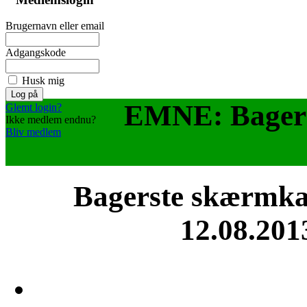
Brugernavn eller email
Adgangskode
Husk mig
EMNE: Bagers
Glemt login?
Ikke medlem endnu?
Bliv medlem
Bagerste skærmka
12.08.201