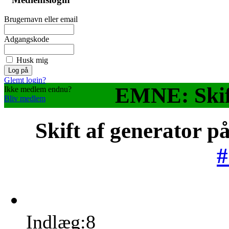
Brugernavn eller email
Adgangskode
Husk mig
Glemt login?
EMNE: Skift
Ikke medlem endnu?
Bliv medlem
Skift af generator 
#
Indlæg:8