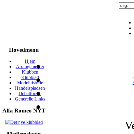
Hovedmenu
Hjem
Arrangementer
Klubben
Klubblad
Modelhistorie
Handelspladsen
Debatforum
Generelle Links
Alfa Romeo NYT
V
Medlemslogin