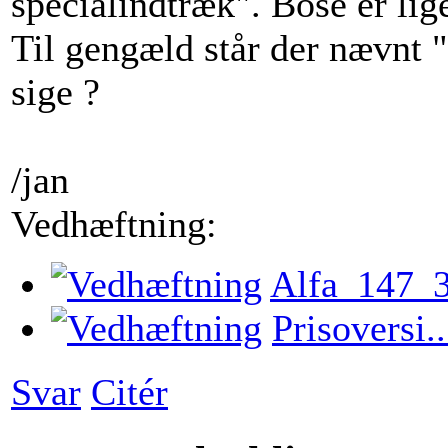
specialindtræk". Bose er lig
Til gengæld står der nævnt "
sige ?
/jan
Vedhæftning:
Alfa_147_3
Prisoversi.
Svar
Citér