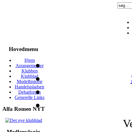
Hovedmenu
Hjem
Arrangementer
Klubben
Klubblad
Modelhistorie
Handelspladsen
Debatforum
Generelle Links
Alfa Romeo NYT
V
Medlemslogin