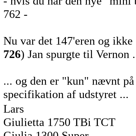
- hvis du har den nye "mini 
762 -
Nu var det 147'eren og ikke 
726
) Jan spurgte til Vernon .
... og den er "kun" nævnt på
specifikation af udstyret ...
Lars
Giulietta 1750 TBi TCT
Giulia 1300 Super