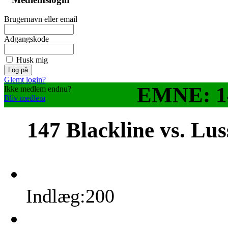
Brugernavn eller email
Adgangskode
Husk mig
Glemt login?
EMNE: 14
Ikke medlem endnu?
Bliv medlem
147 Blackline vs. Lu
Indlæg:200