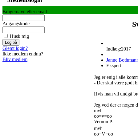
Brugernavn eller email
S
Adgangskode
Husk mig
Glemt login?
Indlæg:2017
Ikke medlem endnu?
Bliv medlem
Janne Bothman
Ekspert
Jeg er enig i alle ko
- Der skal være godt bi
Hvis man vil undgå b
Jeg ved der er nogen d
mvh
oo=v=oo
Vernon P.
mvh
oo=V=oo