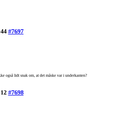
:44
#7697
ke også lidt snak om, at det måske var i underkanten?
:12
#7698