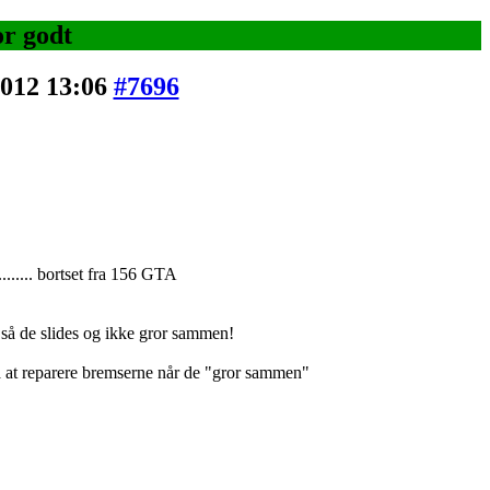
r godt
2012 13:06
#7696
....... bortset fra 156 GTA
 så de slides og ikke gror sammen!
på at reparere bremserne når de "gror sammen"