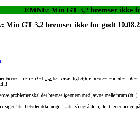
EMNE: Min GT 3,2 bremser ikke fo
v: Min GT 3,2 bremser ikke for godt
10.08.
n
mmentarene - men en GT
3,2
har væsenligt større bremser end alle 156'er .
d i!
remse problemer skal der bremse igennem med jævne mellemrum (tit
)-
er siger "det betyder ikke noget" - det så også dem, der tjæner penge 