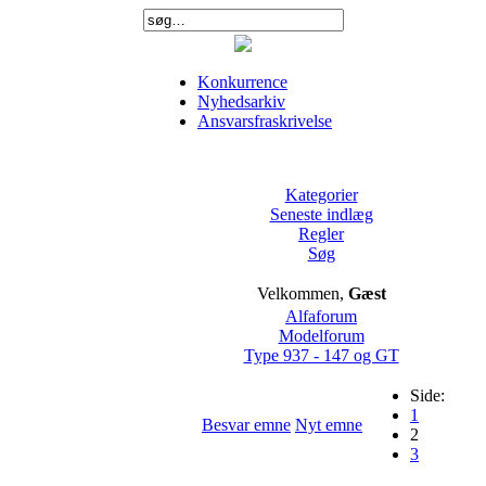
Konkurrence
Nyhedsarkiv
Ansvarsfraskrivelse
Kategorier
Seneste indlæg
Regler
Søg
Velkommen,
Gæst
Alfaforum
Modelforum
Type 937 - 147 og GT
Side:
1
Besvar emne
Nyt emne
2
3