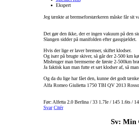
Ekspert
Jeg tænkte at bremseforstærkeren måske får sit 
Det gør den ikke, der er ingen vakuum på den sid
Slangen sidder på manifolden efter gasspjældet.
Hvis der lige er laver bremser, skiftet klodser.
Og især på brugte skiver, så går der 2-500 km kør
Misbruger man bremserne de første 2-500km bræn
Ja faktisk kan man futte et sæt klodser af, så man 
Og da du lige har fået den, kunne det godt tænkes
Alfa Romeo Giulietta 1750 TBI QV 2013 Rosso
Før: Alfetta 2.0 Berlina / 33 1.7Ie / 145 1.6ts /
Svar
Citér
Sv: Min 