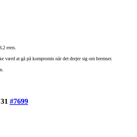
3,2 eren.
ke værd at gå på kompromis når det drejer sig om bremser.
n.
:31
#7699