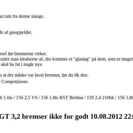
vaccum fra denne slange,
e af gasspjældet.
sel før bremserne virker.
der man klodserne af, der kommer et "glaslag" på dem, som er meget hå
skal ha fat i nogle nye.
 at der måske var lavet bremser, før du fik den.
 Competizione.
 146 1.6ts / 156 2,5 V6 / 156 1,8ts RST Berlina / 159 2,4 210hk / 156 1,
GT 3,2 bremser ikke for godt
10.08.2012 22