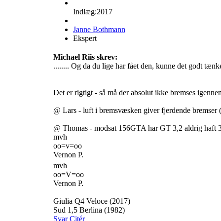
Indlæg:2017
Janne Bothmann
Ekspert
Michael Riis skrev:
........ Og da du lige har fået den, kunne det godt tænk
Det er rigtigt - så må der absolut ikke bremses igenn
@ Lars - luft i bremsvæsken giver fjerdende bremser 
@ Thomas - modsat 156GTA har GT 3,2 aldrig haft 305
mvh
oo=v=oo
Vernon P.
mvh
oo=V=oo
Vernon P.
Giulia Q4 Veloce (2017)
Sud 1,5 Berlina (1982)
Svar
Citér