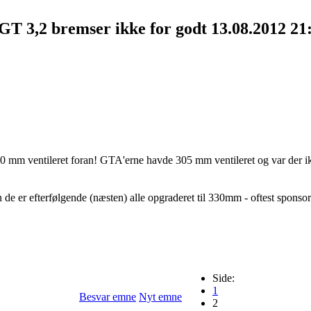
GT 3,2 bremser ikke for godt
13.08.2012 21
330 mm ventileret foran! GTA'erne havde 305 mm ventileret og var der ik
er efterfølgende (næsten) alle opgraderet til 330mm - oftest sponsore
Side:
1
Besvar emne
Nyt emne
2