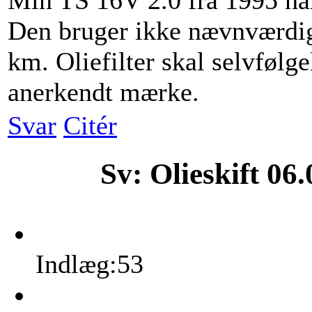
Min TS 16V 2.0 fra 1995 har
Den bruger ikke nævnværdig
km. Oliefilter skal selvfølg
anerkendt mærke.
Svar
Citér
Sv: Olieskift
06.
Indlæg:53