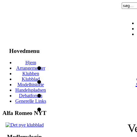
Hovedmenu
Hjem
Arrangementer
Klubben
Klubblad
Modelhistorie
Handelspladsen
Debatforum
Generelle Links
Alfa Romeo NYT
V
Medlemslogin