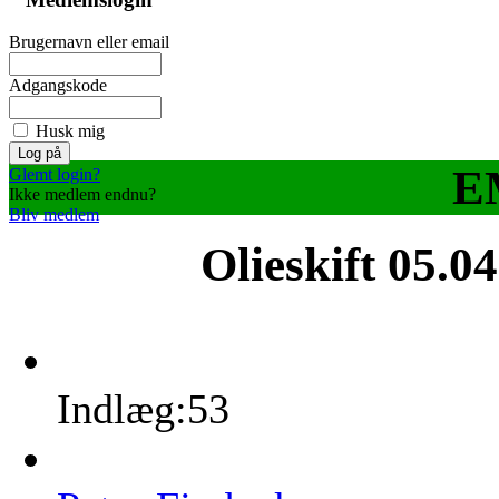
Brugernavn eller email
Adgangskode
Husk mig
EM
Glemt login?
Ikke medlem endnu?
Bliv medlem
Olieskift
05.04
Indlæg:53