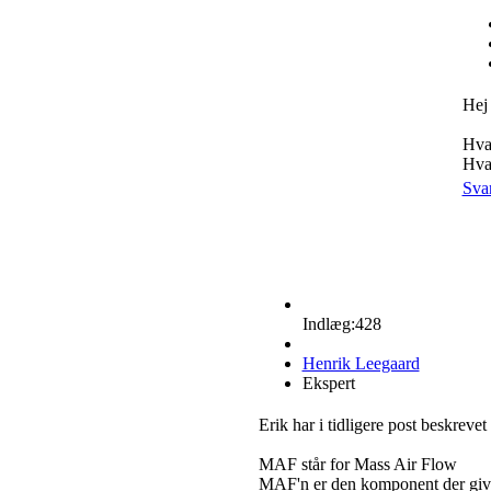
Hej
Hvad
Hvad
Sva
Indlæg:428
Henrik Leegaard
Ekspert
Erik har i tidligere post beskreve
MAF står for Mass Air Flow
MAF'n er den komponent der give