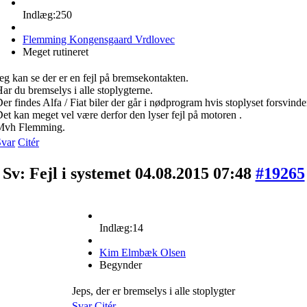
Indlæg:250
Flemming Kongensgaard Vrdlovec
Meget rutineret
eg kan se der er en fejl på bremsekontakten.
ar du bremselys i alle stoplygterne.
er findes Alfa / Fiat biler der går i nødprogram hvis stoplyset forsvinde
et kan meget vel være derfor den lyser fejl på motoren .
Mvh Flemming.
Svar
Citér
Sv: Fejl i systemet
04.08.2015 07:48
#19265
Indlæg:14
Kim Elmbæk Olsen
Begynder
Jeps, der er bremselys i alle stoplygter
Svar
Citér