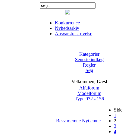
Konkurrence
Nyhedsarkiv
Ansvarsfraskrivelse
Kategorier
Seneste indlæg
Regler
Søg
Velkommen,
Gæst
Alfaforum
Modelforum
Type 932 - 156
Side:
1
Besvar emne
Nyt emne
2
3
4