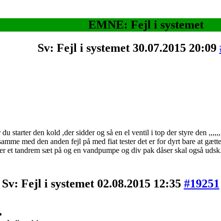
EMNE: Fejl i systemet
Sv: Fejl i systemet
30.07.2015 20:09
år du starter den kold ,der sidder og så en el ventil i top der styre den ,,,,
t samme med den anden fejl på med fiat tester det er for dyrt bare at gæ
kal der et tandrem sæt på og en vandpumpe og div pak dåser skal også udsk..
Sv: Fejl i systemet
02.08.2015 12:35
#19251