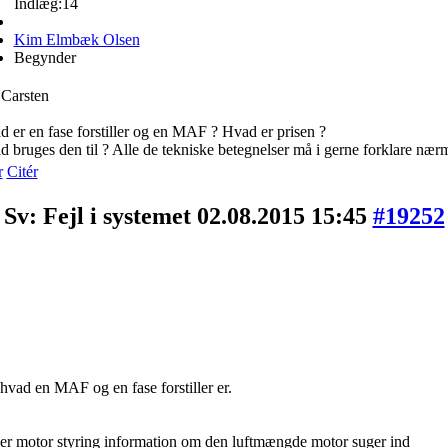
Indlæg:14
Kim Elmbæk Olsen
Begynder
 Carsten
 er en fase forstiller og en MAF ? Hvad er prisen ?
 bruges den til ? Alle de tekniske betegnelser må i gerne forklare næ
r
Citér
Sv: Fejl i systemet
02.08.2015 15:45
#19252
t hvad en MAF og en fase forstiller er.
r motor styring information om den luftmængde motor suger ind