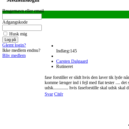
Brugernavn eller email
Adgangskode
Husk mig
Glemt login?
Ikke medlem endnu?
Indlæg:145
Bliv medlem
Carsten Dalgaard
Rutineret
fase forstiller er slidt hvis den laver tik lyde n
komme længer ind i fejl med fiat tester .... de
udsk............. hvis faseforstille skal udsk s
Svar
Citér