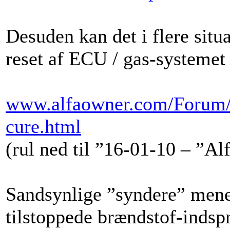
Desuden kan det i flere situ
reset af ECU / gas-systemet 
www.alfaowner.com/Forum/a
cure.html
(rul ned til ”16-01-10 – ”A
Sandsynlige ”syndere” mene
tilstoppede brændstof-indspr