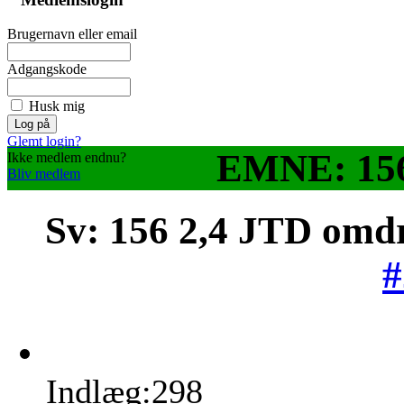
Brugernavn eller email
Adgangskode
Husk mig
Glemt login?
EMNE: 156
Ikke medlem endnu?
Bliv medlem
Sv: 156 2,4 JTD omd
#
Indlæg:298