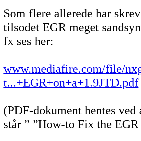
Som flere allerede har skrev
tilsodet EGR meget sandsyn
fx ses her:
www.mediafire.com/file/nx
t...+EGR+on+a+1.9JTD.pdf
(PDF-dokument hentes ved a
står ” ”How-to Fix the EGR