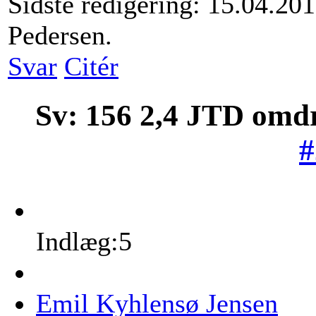
Sidste redigering: 15.04.20
Pedersen.
Svar
Citér
Sv: 156 2,4 JTD omd
#
Indlæg:5
Emil Kyhlensø Jensen