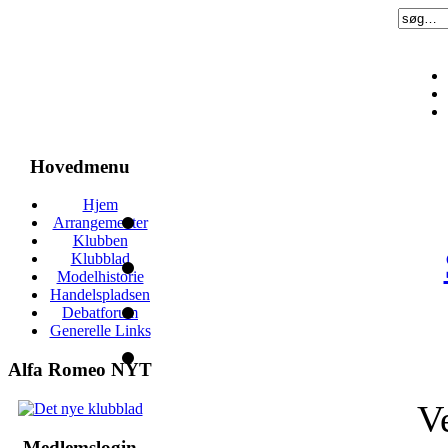
Hovedmenu
Hjem
Arrangementer
Klubben
Klubblad
Modelhistorie
Handelspladsen
Debatforum
Generelle Links
Alfa Romeo NYT
V
Medlemslogin