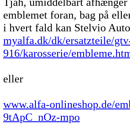
Tjah, umiddelbart afhænger 
emblemet foran, bag på eller
i hvert fald kan Stelvio Aut
myalfa.dk/dk/ersatzteile/gtv
916/karosserie/embleme.ht
eller
www.alfa-onlineshop.de/em
9tApC_nOz-mpo