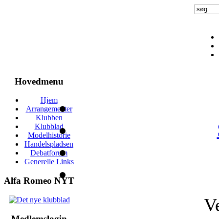
Hovedmenu
Hjem
Arrangementer
Klubben
Klubblad
Modelhistorie
Handelspladsen
Debatforum
Generelle Links
Alfa Romeo NYT
V
Medlemslogin