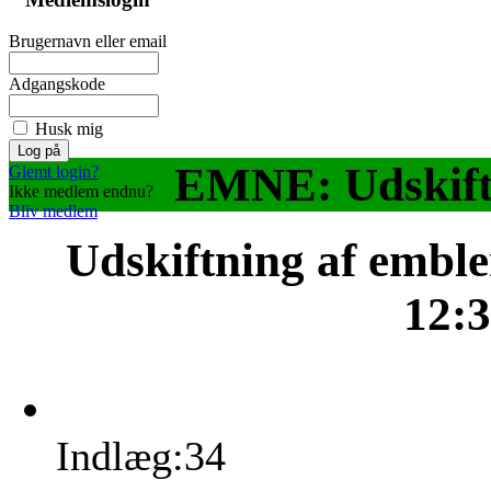
Brugernavn eller email
Adgangskode
Husk mig
EMNE: Udskift
Glemt login?
Ikke medlem endnu?
Bliv medlem
Udskiftning af embl
12:
Indlæg:34