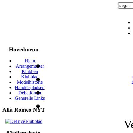
Hovedmenu
Hjem
Arrangementer
Klubben
Klubblad
Modelhistorie
Handelspladsen
Debatforum
Generelle Links
Alfa Romeo NYT
V
Medlemslogin