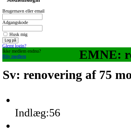
Brugernavn eller email
Adgangskode
Husk mig
Glemt login?
EMNE: re
Ikke medlem endnu?
Bliv medlem
Sv: renovering af 75 m
Indlæg:56