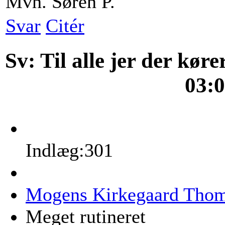
Mvh. Søren P.
Svar
Citér
Sv: Til alle jer der kør
03:
Indlæg:301
Mogens Kirkegaard Tho
Meget rutineret