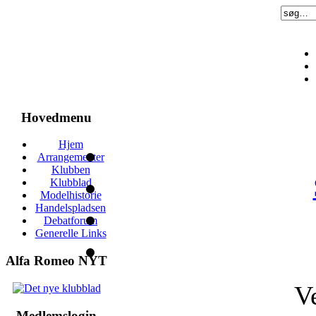
Hovedmenu
Hjem
Arrangementer
Klubben
Klubblad
Modelhistorie
Handelspladsen
Debatforum
Generelle Links
Alfa Romeo NYT
V
Medlemslogin