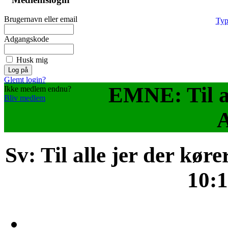
Brugernavn eller email
Typ
Adgangskode
Husk mig
Glemt login?
EMNE: Til al
Ikke medlem endnu?
Bliv medlem
A
Sv: Til alle jer der kør
10: