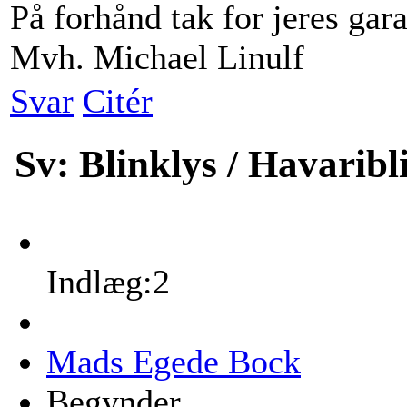
På forhånd tak for jeres ga
Mvh. Michael Linulf
Svar
Citér
Sv: Blinklys / Havarib
Indlæg:2
Mads Egede Bock
Begynder