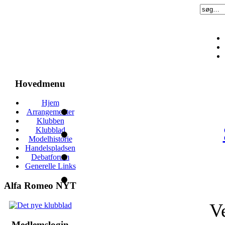
Hovedmenu
Hjem
Arrangementer
Klubben
Klubblad
Modelhistorie
Handelspladsen
Debatforum
Generelle Links
Alfa Romeo NYT
V
Medlemslogin