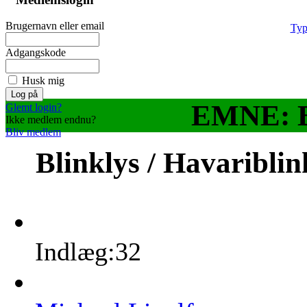
Brugernavn eller email
Typ
Adgangskode
Husk mig
EMNE: Bl
Glemt login?
Ikke medlem endnu?
Bliv medlem
Blinklys / Havaribli
Indlæg:32