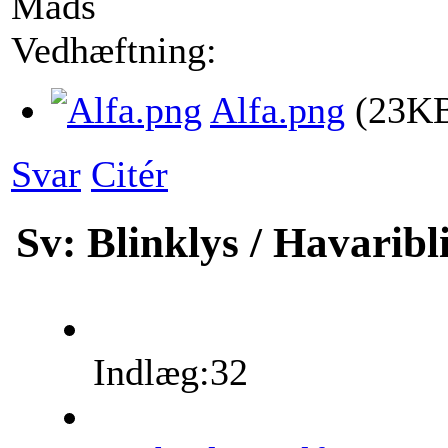
Mads
Vedhæftning:
Alfa.png
(23K
Svar
Citér
Sv: Blinklys / Havarib
Indlæg:32