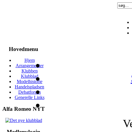
Hovedmenu
Hjem
Arrangementer
Klubben
Klubblad
Modelhistorie
Handelspladsen
Debatforum
Generelle Links
Alfa Romeo NYT
V
Medlemslogin