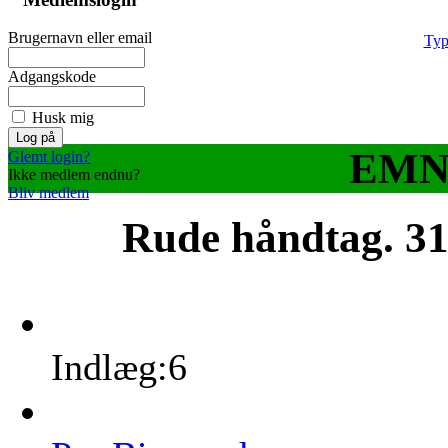
Brugernavn eller email
Typ
Adgangskode
Husk mig
EMNE
Glemt login?
Ikke medlem endnu?
Bliv medlem
Rude håndtag.
31
Indlæg:6