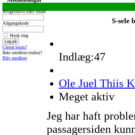
Brugernavn eller email
S-sele 
Adgangskode
Husk mig
Glemt login?
Ikke medlem endnu?
Indlæg:47
Bliv medlem
Ole Juel Thiis 
Meget aktiv
Jeg har haft proble
passagersiden kunne