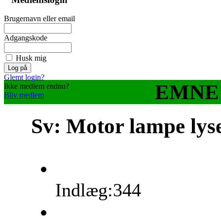
Brugernavn eller email
Adgangskode
Husk mig
Glemt login?
EMNE: 
Ikke medlem endnu?
Bliv medlem
Sv: Motor lampe lys
Indlæg:344