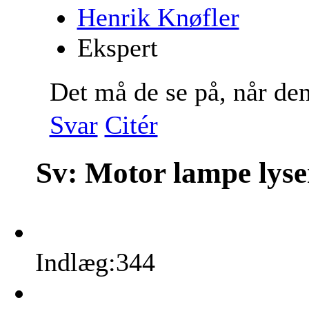
Henrik Knøfler
Ekspert
Det må de se på, når den 
Svar
Citér
Sv: Motor lampe lys
Indlæg:344