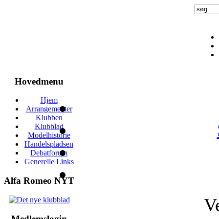
Hovedmenu
Hjem
Arrangementer
Klubben
Klubblad
Modelhistorie
Handelspladsen
Debatforum
Generelle Links
Alfa Romeo NYT
V
Medlemslogin