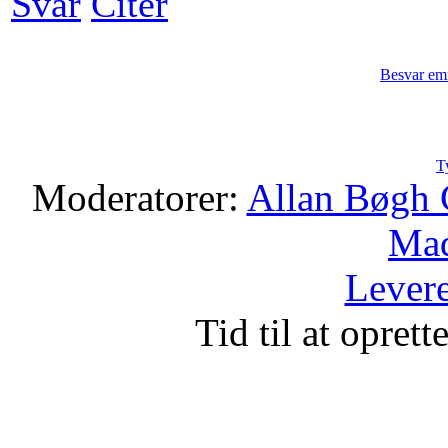
Svar
Citér
Besvar em
T
Moderatorer:
Allan Bøgh 
Mad
Levere
Tid til at opret